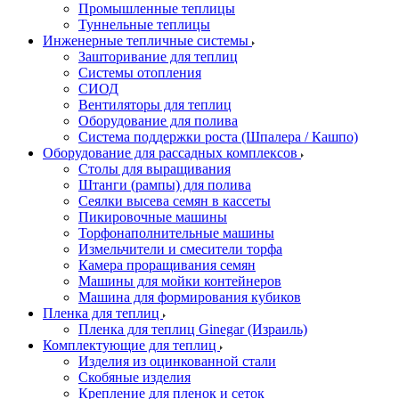
Промышленные теплицы
Туннельные теплицы
Инженерные тепличные системы
Зашторивание для теплиц
Системы отопления
СИОД
Вентиляторы для теплиц
Оборудование для полива
Система поддержки роста (Шпалера / Кашпо)
Оборудование для рассадных комплексов
Столы для выращивания
Штанги (рампы) для полива
Сеялки высева семян в кассеты
Пикировочные машины
Торфонаполнительные машины
Измельчители и смесители торфа
Камера проращивания семян
Машины для мойки контейнеров
Машина для формирования кубиков
Пленка для теплиц
Пленка для теплиц Ginegar (Израиль)
Комплектующие для теплиц
Изделия из оцинкованной стали
Скобяные изделия
Крепление для пленок и сеток