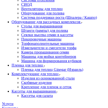
Системы отопления
СИОД
Вентиляторы для теплиц
Оборудование для полива
Система поддержки роста (Шпалера / Кашпо)
Оборудование для рассадных комплексов
Столы для выращивания
Штанги (рампы) для полива
Сеялки высева семян в кассеты
Пикировочные машины
Торфонаполнительные машины
Измельчители и смесители торфа
Камера проращивания семян
Машины для мойки контейнеров
Машина для формирования кубиков
Пленка для теплиц
Пленка для теплиц Ginegar (Израиль)
Комплектующие для теплиц
Изделия из оцинкованной стали
Скобяные изделия
Крепление для пленок и сеток
Кассеты для выращивания
Кассеты для салата
Услуги