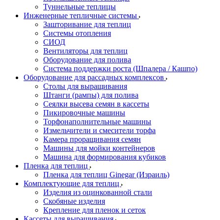
Туннельные теплицы
Инженерные тепличные системы
Зашторивание для теплиц
Системы отопления
СИОД
Вентиляторы для теплиц
Оборудование для полива
Система поддержки роста (Шпалера / Кашпо)
Оборудование для рассадных комплексов
Столы для выращивания
Штанги (рампы) для полива
Сеялки высева семян в кассеты
Пикировочные машины
Торфонаполнительные машины
Измельчители и смесители торфа
Камера проращивания семян
Машины для мойки контейнеров
Машина для формирования кубиков
Пленка для теплиц
Пленка для теплиц Ginegar (Израиль)
Комплектующие для теплиц
Изделия из оцинкованной стали
Скобяные изделия
Крепление для пленок и сеток
Кассеты для выращивания