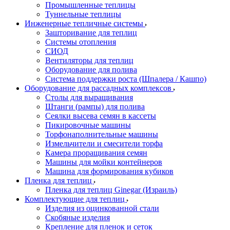
Промышленные теплицы
Туннельные теплицы
Инженерные тепличные системы
Зашторивание для теплиц
Системы отопления
СИОД
Вентиляторы для теплиц
Оборудование для полива
Система поддержки роста (Шпалера / Кашпо)
Оборудование для рассадных комплексов
Столы для выращивания
Штанги (рампы) для полива
Сеялки высева семян в кассеты
Пикировочные машины
Торфонаполнительные машины
Измельчители и смесители торфа
Камера проращивания семян
Машины для мойки контейнеров
Машина для формирования кубиков
Пленка для теплиц
Пленка для теплиц Ginegar (Израиль)
Комплектующие для теплиц
Изделия из оцинкованной стали
Скобяные изделия
Крепление для пленок и сеток