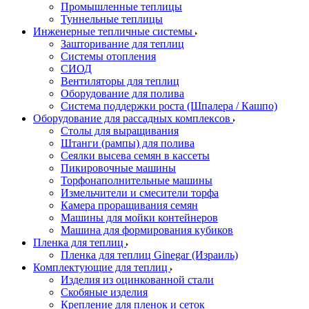
Промышленные теплицы
Туннельные теплицы
Инженерные тепличные системы
Зашторивание для теплиц
Системы отопления
СИОД
Вентиляторы для теплиц
Оборудование для полива
Система поддержки роста (Шпалера / Кашпо)
Оборудование для рассадных комплексов
Столы для выращивания
Штанги (рампы) для полива
Сеялки высева семян в кассеты
Пикировочные машины
Торфонаполнительные машины
Измельчители и смесители торфа
Камера проращивания семян
Машины для мойки контейнеров
Машина для формирования кубиков
Пленка для теплиц
Пленка для теплиц Ginegar (Израиль)
Комплектующие для теплиц
Изделия из оцинкованной стали
Скобяные изделия
Крепление для пленок и сеток