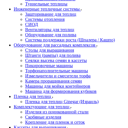
Туннельные теплицы
Инженерные тепличные системы
Зашторивание для теплиц
Системы отопления
СИОД
Вентиляторы для теплиц
Оборудование для полива
Система поддержки роста (Шпалера / Кашпо)
Оборудование для рассадных комплексов
Столы для выращивания
Штанги (рампы) для полива
Сеялки высева семян в кассеты
Пикировочные машины
Торфонаполнительные машины
Измельчители и смесители торфа
Камера проращивания семян
Машины для мойки контейнеров
Машина для формирования кубиков
Пленка для теплиц
Пленка для теплиц Ginegar (Израиль)
Комплектующие для теплиц
Изделия из оцинкованной стали
Скобяные изделия
Крепление для пленок и сеток
Кассеты для выращивания