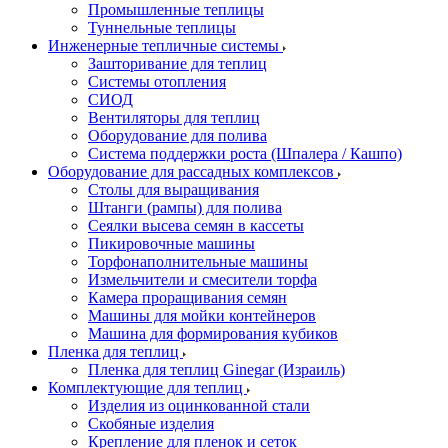
Промышленные теплицы
Туннельные теплицы
Инженерные тепличные системы
Зашторивание для теплиц
Системы отопления
СИОД
Вентиляторы для теплиц
Оборудование для полива
Система поддержки роста (Шпалера / Кашпо)
Оборудование для рассадных комплексов
Столы для выращивания
Штанги (рампы) для полива
Сеялки высева семян в кассеты
Пикировочные машины
Торфонаполнительные машины
Измельчители и смесители торфа
Камера проращивания семян
Машины для мойки контейнеров
Машина для формирования кубиков
Пленка для теплиц
Пленка для теплиц Ginegar (Израиль)
Комплектующие для теплиц
Изделия из оцинкованной стали
Скобяные изделия
Крепление для пленок и сеток