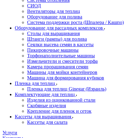
Системы отопления
СИОД
Вентиляторы для теплиц
Оборудование для полива
Система поддержки роста (Шпалера / Кашпо)
Оборудование для рассадных комплексов
Столы для выращивания
Штанги (рампы) для полива
Сеялки высева семян в кассеты
Пикировочные машины
Торфонаполнительные машины
Измельчители и смесители торфа
Камера проращивания семян
Машины для мойки контейнеров
Машина для формирования кубиков
Пленка для теплиц
Пленка для теплиц Ginegar (Израиль)
Комплектующие для теплиц
Изделия из оцинкованной стали
Скобяные изделия
Крепление для пленок и сеток
Кассеты для выращивания
Кассеты для салата
Услуги