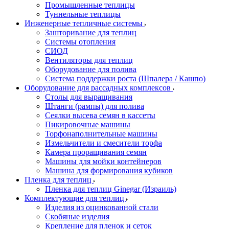
Промышленные теплицы
Туннельные теплицы
Инженерные тепличные системы
Зашторивание для теплиц
Системы отопления
СИОД
Вентиляторы для теплиц
Оборудование для полива
Система поддержки роста (Шпалера / Кашпо)
Оборудование для рассадных комплексов
Столы для выращивания
Штанги (рампы) для полива
Сеялки высева семян в кассеты
Пикировочные машины
Торфонаполнительные машины
Измельчители и смесители торфа
Камера проращивания семян
Машины для мойки контейнеров
Машина для формирования кубиков
Пленка для теплиц
Пленка для теплиц Ginegar (Израиль)
Комплектующие для теплиц
Изделия из оцинкованной стали
Скобяные изделия
Крепление для пленок и сеток