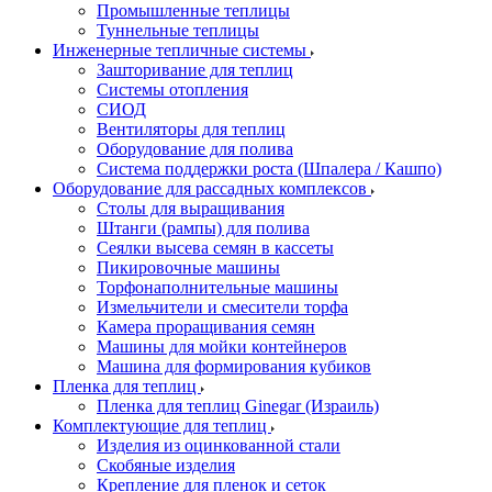
Промышленные теплицы
Туннельные теплицы
Инженерные тепличные системы
Зашторивание для теплиц
Системы отопления
СИОД
Вентиляторы для теплиц
Оборудование для полива
Система поддержки роста (Шпалера / Кашпо)
Оборудование для рассадных комплексов
Столы для выращивания
Штанги (рампы) для полива
Сеялки высева семян в кассеты
Пикировочные машины
Торфонаполнительные машины
Измельчители и смесители торфа
Камера проращивания семян
Машины для мойки контейнеров
Машина для формирования кубиков
Пленка для теплиц
Пленка для теплиц Ginegar (Израиль)
Комплектующие для теплиц
Изделия из оцинкованной стали
Скобяные изделия
Крепление для пленок и сеток