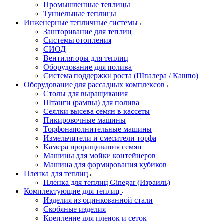
Промышленные теплицы
Туннельные теплицы
Инженерные тепличные системы
Зашторивание для теплиц
Системы отопления
СИОД
Вентиляторы для теплиц
Оборудование для полива
Система поддержки роста (Шпалера / Кашпо)
Оборудование для рассадных комплексов
Столы для выращивания
Штанги (рампы) для полива
Сеялки высева семян в кассеты
Пикировочные машины
Торфонаполнительные машины
Измельчители и смесители торфа
Камера проращивания семян
Машины для мойки контейнеров
Машина для формирования кубиков
Пленка для теплиц
Пленка для теплиц Ginegar (Израиль)
Комплектующие для теплиц
Изделия из оцинкованной стали
Скобяные изделия
Крепление для пленок и сеток