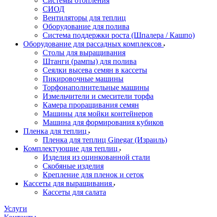
Системы отопления
СИОД
Вентиляторы для теплиц
Оборудование для полива
Система поддержки роста (Шпалера / Кашпо)
Оборудование для рассадных комплексов
Столы для выращивания
Штанги (рампы) для полива
Сеялки высева семян в кассеты
Пикировочные машины
Торфонаполнительные машины
Измельчители и смесители торфа
Камера проращивания семян
Машины для мойки контейнеров
Машина для формирования кубиков
Пленка для теплиц
Пленка для теплиц Ginegar (Израиль)
Комплектующие для теплиц
Изделия из оцинкованной стали
Скобяные изделия
Крепление для пленок и сеток
Кассеты для выращивания
Кассеты для салата
Услуги