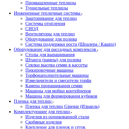
Промышленные теплицы
Туннельные теплицы
Инженерные тепличные системы
Зашторивание для теплиц
Системы отопления
СИОД
Вентиляторы для теплиц
Оборудование для полива
Система поддержки роста (Шпалера / Кашпо)
Оборудование для рассадных комплексов
Столы для выращивания
Штанги (рампы) для полива
Сеялки высева семян в кассеты
Пикировочные машины
Торфонаполнительные машины
Измельчители и смесители торфа
Камера проращивания семян
Машины для мойки контейнеров
Машина для формирования кубиков
Пленка для теплиц
Пленка для теплиц Ginegar (Израиль)
Комплектующие для теплиц
Изделия из оцинкованной стали
Скобяные изделия
Крепление для пленок и сеток