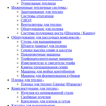
Туннельные теплицы
Инженерные тепличные системы
Зашторивание для теплиц
Системы отопления
СИОД
Вентиляторы для теплиц
Оборудование для полива
Система поддержки роста (Шпалера / Кашпо)
Оборудование для рассадных комплексов
Столы для выращивания
Штанги (рампы) для полива
Сеялки высева семян в кассеты
Пикировочные машины
Торфонаполнительные машины
Измельчители и смесители торфа
Камера проращивания семян
Машины для мойки контейнеров
Машина для формирования кубиков
Пленка для теплиц
Пленка для теплиц Ginegar (Израиль)
Комплектующие для теплиц
Изделия из оцинкованной стали
Скобяные изделия
Крепление для пленок и сеток
Кассеты для выращивания